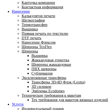
Карточка компании
Контактная информация
Нанесение
Калькулятор печати
Шелкография
Термотрансфер
Вышивка
Прямая печать по текстилю
DTF печать
Нанесение Флексом
Шевроны TexFlex
Шевроны
Вышивка
Жаккардовая этикетка
Шевроны жаккардовые
ПВХ шевроны
Сублимация
Эксклюзивные трансферы
Трансферы 3D/4D Флок (Lextra)
3D силикон
Эмблемы Ecodomes
Технические требования к макетам
Тех требования для макетов вязаных изделий
Услуги
Индивидуальный пошив