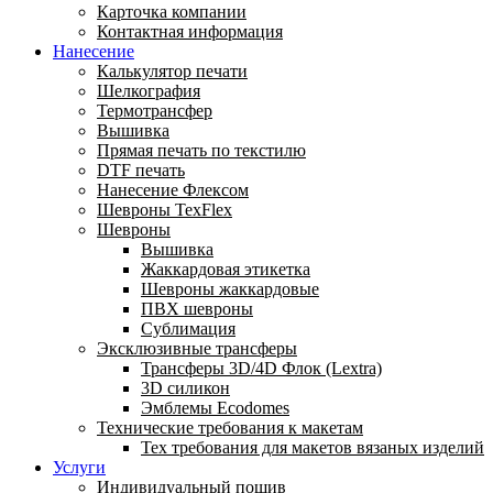
Карточка компании
Контактная информация
Нанесение
Калькулятор печати
Шелкография
Термотрансфер
Вышивка
Прямая печать по текстилю
DTF печать
Нанесение Флексом
Шевроны TexFlex
Шевроны
Вышивка
Жаккардовая этикетка
Шевроны жаккардовые
ПВХ шевроны
Сублимация
Эксклюзивные трансферы
Трансферы 3D/4D Флок (Lextra)
3D силикон
Эмблемы Ecodomes
Технические требования к макетам
Тех требования для макетов вязаных изделий
Услуги
Индивидуальный пошив